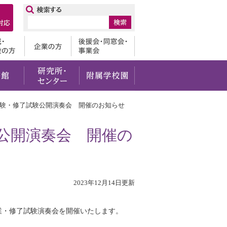
ップ
卒業生
地域・一般の方
企業の方
後援会・
・社会貢献
留学・国際交流
図書館
研究所・センター
附属学校園
試験・修了試験公開演奏会 開催のお知らせ
公開演奏会 開催の
2023年12月14日更新
業・修了試験演奏会を開催いたします。