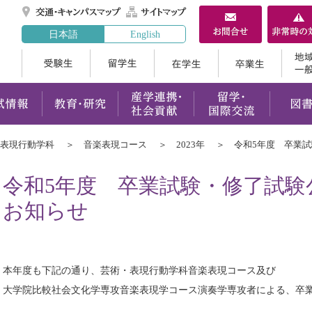
交通・キャンパスマ
サイトマップ
日本語
English
受験生
留学生
在学生
案内
学部・大学院
入試情報
教育・研究
産学連携
表現行動学科
音楽表現コース
2023年
令和5年度 卒業
令和5年度 卒業試験・修了試験
お知らせ
本年度も下記の通り、芸術・表現行動学科音楽表現コース及び
大学院比較社会文化学専攻音楽表現学コース演奏学専攻者による、卒