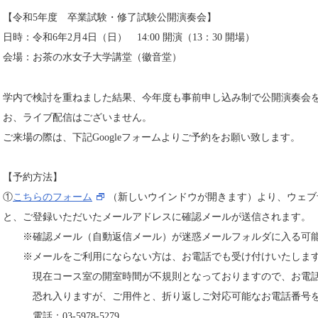
【令和5年度 卒業試験・修了試験公開演奏会】
日時：令和6年2月4日（日） 14:00 開演（13：30 開場）
会場：お茶の水女子大学講堂（徽音堂）
学内で検討を重ねました結果、今年度も事前申し込み制で公開演奏会
お、ライブ配信はございません。
ご来場の際は、下記Googleフォームよりご予約をお願い致します。
【予約方法】
①
こちらのフォーム
（新しいウインドウが開きます）より、ウェブ
と、ご登録いただいたメールアドレスに確認メールが送信されます。
※確認メール（自動返信メール）が迷惑メールフォルダに入る可能
※メールをご利用にならない方は、お電話でも受け付けいたしま
現在コース室の開室時間が不規則となっておりますので、お電話
恐れ入りますが、ご用件と、折り返しご対応可能なお電話番号を
電話：03-5978-5279