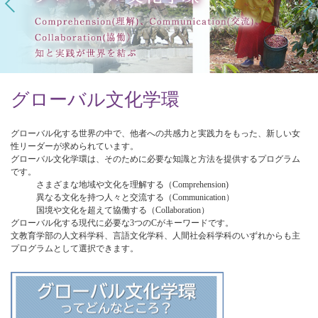
グローバル文化学環
グローバル化する世界の中で、他者への共感力と実践力をもった、新しい女
性リーダーが求められています。
グローバル文化学環は、そのために必要な知識と方法を提供するプログラム
です。
さまざまな地域や文化を理解する（
C
omprehension)
異なる文化を持つ人々と交流する（
C
ommunication）
国境や文化を超えて協働する（
C
ollaboration）
グローバル化する現代に必要な
3つのC
がキーワードです。
文教育学部の人文科学科、言語文化学科、人間社会科学科のいずれからも主
プログラムとして選択できます。