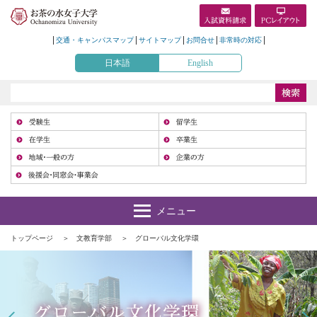
交通・キャンパスマップ
サイトマップ
お問合せ
非常時の対応
日本語
English
受
在
地
トップページ
文教育学部
グローバル文化学環
Prev