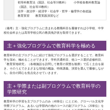
初等科教育法（国語、社会等10教科） 小学校各教科教育論
（国語、社会等10教科）
法学・政治学・経済学・社会学・哲学・倫理学の各総論
教育実習 教育実践演習など
（備考）主・強化プログラムに含まれる教職科目を履修すれば小学校、中学
校社会科または高等学校公民の教員免許状を取得できます。
主＋強化プログラムで教育科学を極める
教育科学の主プログラムに続けて強化プログラムを選択することで、教育科
学を深め、極めることができます。学科共通科目、他コース選択必修科目、
「教育実地研究」（各種施設を訪問して教育の実態を観察）で広く土台を築
き、そのうえでさまざまな領域の概論、特殊講義、演習を選んで履修しなが
ら、自分の関心を焦点化させていきます。
主＋学際または副プログラムで教育科学の
学際研究
教育科学の学習を主プログラムのみ（48単位）にとどめ、グローバル文化学
学際プログラム、あるいは学部内の他のコースの副プログラム（20単位）を