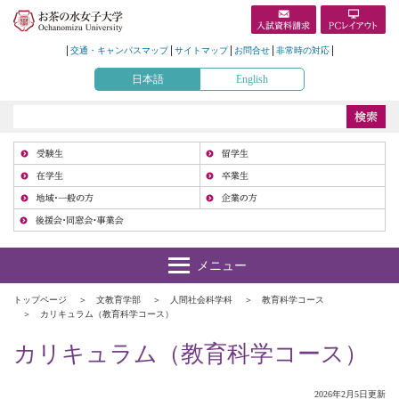
交通・キャンパスマップ
サイトマップ
お問合せ
非常時の対応
日本語
English
受
在
地
トップページ
文教育学部
人間社会科学科
教育科学コース
カリキュラム（教育科学コース）
カリキュラム（教育科学コース）
2026年2月5日更新