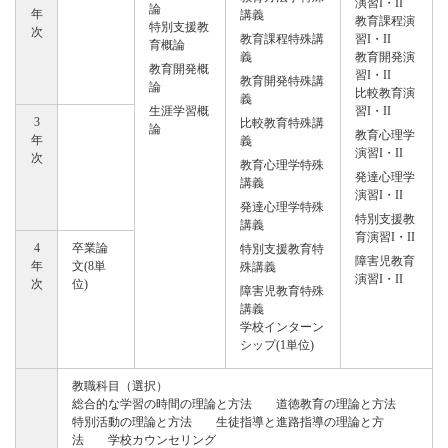
演習I・II
論
年
講義
教育課程演
特別支援教
次
教育課程特殊講
習I・II
育概論
義
教育開発演
教育開発概
習I・II
教育開発特殊講
論
比較教育演
義
生涯学習概
習I・II
3
比較教育特殊講
論
教育心理学
年
義
演習I・II
次
教育心理学特殊
発達心理学
講義
演習I・II
発達心理学特殊
特別支援教
講義
育演習I・II
4
卒業論
特別支援教育特
障害児教育
年
文(8単
殊講義
演習I・II
次
位)
障害児教育特殊
講義
学校インターン
シップ(1単位)
教職科目（選択）
総合的な学習の時間の理論と方法 道徳教育の理論と方法
特別活動の理論と方法 生徒指導と進路指導の理論と方
法 学校カウンセリング