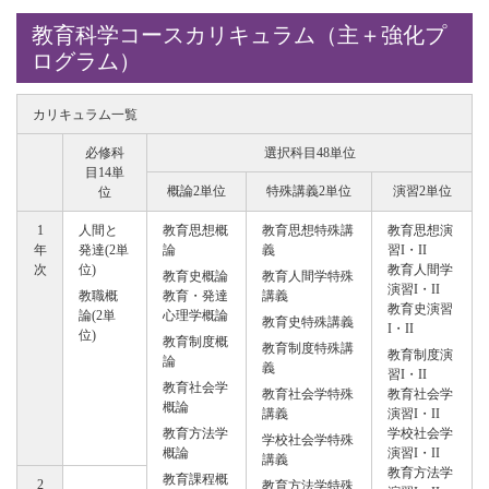
教育科学コースカリキュラム（主＋強化プ
ログラム）
カリキュラム一覧
必修科
選択科目48単位
目14単
概論2単位
特殊講義2単位
演習2単位
位
1
人間と
教育思想概
教育思想特殊講
教育思想演
年
発達(2単
論
義
習I・II
次
位)
教育人間学
教育史概論
教育人間学特殊
演習I・II
教職概
教育・発達
講義
教育史演習
論(2単
心理学概論
教育史特殊講義
I・II
位)
教育制度概
教育制度特殊講
教育制度演
論
義
習I・II
教育社会学
教育社会学特殊
教育社会学
概論
講義
演習I・II
教育方法学
学校社会学
学校社会学特殊
概論
演習I・II
講義
教育方法学
教育課程概
2
教育方法学特殊