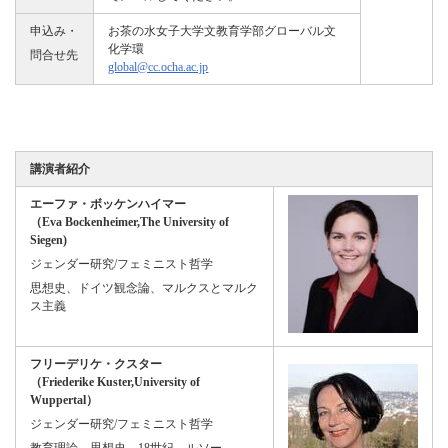
申込み・
お茶の水女子大学文教育学部グローバル文
化学環
問合せ先
global@cc.ocha.ac.jp
講演者紹介
エーファ・ボッケンハイマー
（Eva Bockenheimer,
The University of
Siegen
)
ジェンダー研究/フェミニスト哲学
思想史、ドイツ観念論、マルクスとマルク
ス主義
フリーデリケ・クスター
（Friederike Kuster,University of
Wuppertal）
ジェンダー研究/フェミニスト哲学