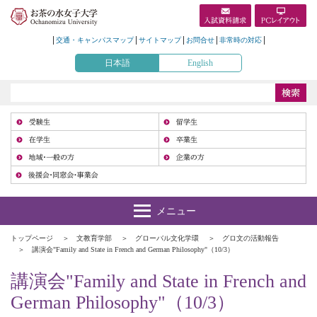
交通・キャンパスマップ
サイトマップ
お問合せ
非常時の対応
日本語
English
受
在
地
トップページ
文教育学部
グローバル文化学環
グロ文の活動報告
講演会"Family and State in French and German Philosophy"（10/3）
講演会"Family and State in French and
German Philosophy"（10/3）