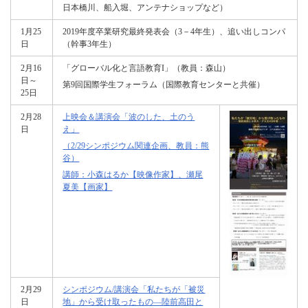
日本橋川、船入堀、アンテナショップなど）
1月25
2019年度卒業研究最終発表会（3－4年生）、追い出しコンパ
日
（幹事3年生）
2月16
「グローバル化と言語教育I」（教員：森山）
日～
第9回国際学生フォーラム（国際教育センターと共催）
25日
2月28
上映会＆講演会「波のした、土のう
日
え」
（2/29シンポジウム関連企画、教員：熊
谷）
講師：小森はるか【映像作家】、瀬尾
夏美【画家】
2月29
シンポジウム/講演会「私たちが「被災
日
地」から受け取ったもの―陸前高田と