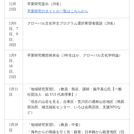
12月
卒業研究提出（29名）
23日
卒業研究のタイトル一覧はこちらから
1月6
グローバル文化学主プログラム選択希望者面談（28名）
日、7
日、9
日、
10日
1月9
卒業研究構想発表会（3年生ほか、グローバル文化学特論）
日、
16
日、
23日
1月11
「地域研究実習I」（教員：熊谷、講師：義平真心氏【一般
日
社団法人 結 YUI 代表理事】）
「現在の山谷を見る」台東区・荒川区の通称山谷地区（簡易
宿泊所、城北福祉センター、いろは会商店街、支援NPOな
ど）
1月18
「地域研究実習I」（教員：中䑓）
日
「海外からの視線を引く街・銀座」日本橋から銀座地区（旧