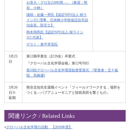
お茶大・グロ文の9年間―」（教員：熊
谷、小林）
講師：佐藤一男氏【認定NPO法人 桜ラ
イン311 理事、元米崎小学校仮設住宅自
治会長、防災士】
岡本翔馬氏【認定NPO法人 桜ライン
311 代表】
ゲスト：東平享浩氏
3月23
第12期卒業生（計29名）卒業式
日
『グローバル文化学環会報』第12号刊行
第10回グローバル文化学環奨励賞受賞式 [受賞者：五十嵐
陸、高橋優]
3月26
熊谷圭知先生退職イベント「フィールドワークする，場所を
日※
つくる―パプアニューギニアと陸前高田を繋ぐもの」
延期
関連リンク / Related Links
»
グローバル文化学環の活動 【2018年度】