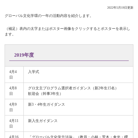
2022年5月19日更新
グローバル文化学環の一年の活動内容を紹介します。
（補足）表内の
太字
またはポスター画像をクリックするとポスターを表示し
ます。
2019年度
4月4
入学式
日
4月8
グロ文主プログラム選択者ガイダンス（新2年生15名）
日
歓迎会（幹事3年生）
4月9
新3・4年生ガイダンス
日
4月11
新入生ガイダンス
日
4月16
「グローバル文化学方法論」（教員：小林・荒木・倉光・櫻