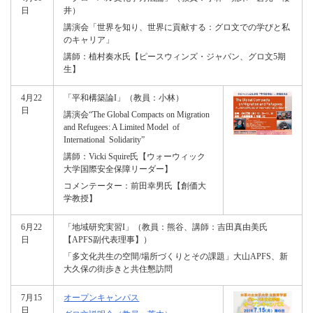
日
井）
講演会「世界を知り、世界に貢献する：グロ文での学びと私
のキャリア」
講師：植村奏水氏【ピースウィンズ・ジャパン、グロ文5期
生】
4月22
「平和構築論I」（教員：小林）
日
講演会“The Global Compacts on Migration
and Refugees: A Limited Model of
International Solidarity”
講師：Vicki Squire氏【ウォーウィック
大学国際安全保障リーダー】
コメンテーター：前田幸男氏【創価大
学教授】
6月22
「地域研究実習I」（教員：熊谷、講師：吉田真由美氏
日
【APFS副代表理事】）
「多文化共生の空間/場所づくりとその課題」大山APFS、新
大久保の街歩きと共住懇訪問
7月15
オープンキャンパス
日