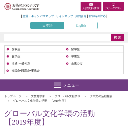
交通・キャンパスマップ
サイトマップ
お問合せ
非常時の対応
日本語
English
受
在
地
トップページ
文教育学部
グローバル文化学環
グロ文の活動報告
グローバル文化学環の活動 【2019年度】
グローバル文化学環の活動
【2019年度】