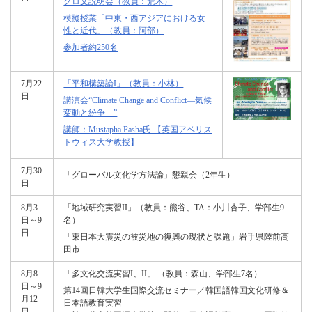
グロ文説明会（教員：荒木）
模擬授業「中東・西アジアにおける女
性と近代」（教員：阿部）
参加者約250名
7月22
「平和構築論I」（教員：小林）
日
講演会“Climate Change and Conflict―気候
変動と紛争―”
講師：Mustapha Pasha氏 【英国アベリス
トウィス大学教授】
7月30
「グローバル文化学方法論」懇親会（2年生）
日
8月3
「地域研究実習II」（教員：熊谷、TA：小川杏子、学部生9
日～9
名）
日
「東日本大震災の被災地の復興の現状と課題」岩手県陸前高
田市
8月8
「多文化交流実習I、II」 （教員：森山、学部生7名）
日～9
第14回日韓大学生国際交流セミナー／韓国語韓国文化研修＆
月12
日本語教育実習
日