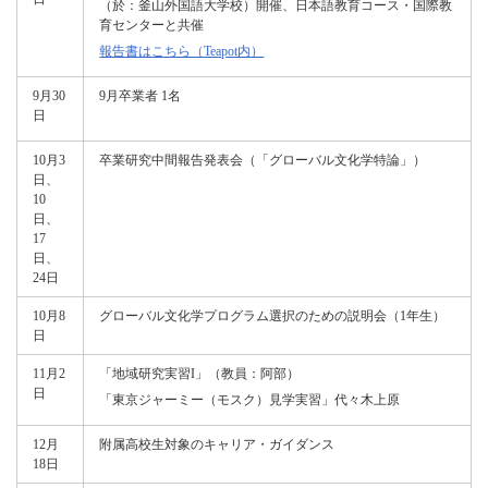
（於：釜山外国語大学校）開催、日本語教育コース・国際教
育センターと共催
報告書はこちら（Teapot内）
9月30
9月卒業者 1名
日
10月3
卒業研究中間報告発表会（「グローバル文化学特論」）
日、
10
日、
17
日、
24日
10月8
グローバル文化学プログラム選択のための説明会（1年生）
日
11月2
「地域研究実習I」（教員：阿部）
日
「東京ジャーミー（モスク）見学実習」代々木上原
12月
附属高校生対象のキャリア・ガイダンス
18日